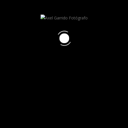
0
0
Axel Garrido
RECENT POSTS
HELLO WORLD!